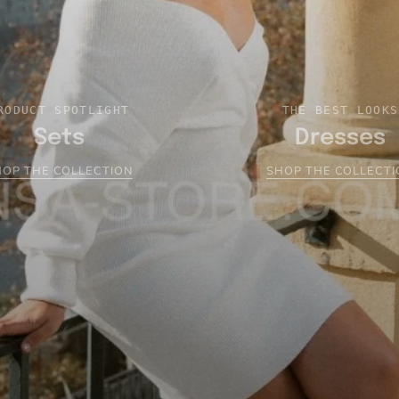
RODUCT SPOTLIGHT
THE BEST LOOKS
Sets
Dresses
HOP THE COLLECTION
SHOP THE COLLECTI