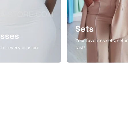
Sets
esses
Your favorites sets, selli
 for every ocasion
fast!