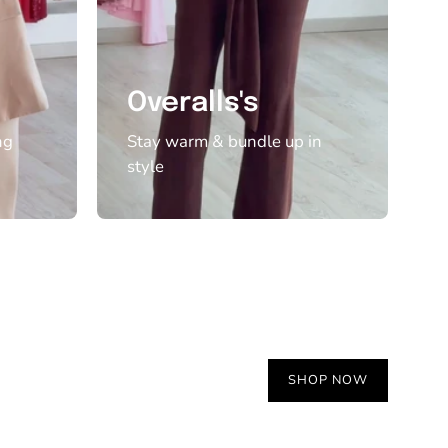
Overalls's
ng
Stay warm & bundle up in
style
SHOP NOW