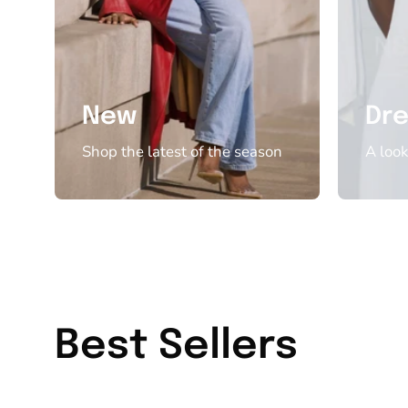
New
Dr
Shop the latest of the season
A look
Best Sellers