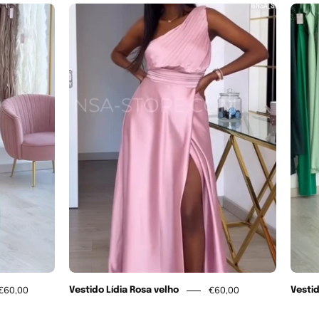
Vestido
Lídia
Rosa
velho
€60,00
€60,00
Vestido Lídia Rosa velho
Vesti