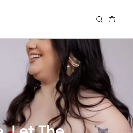
Open
OPEN CAR
search
bar