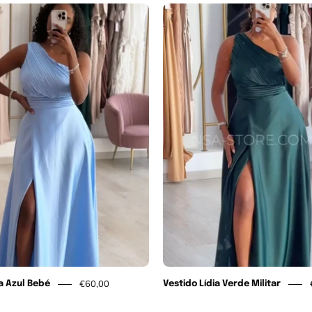
Vestido
Vestido
Lídia
Lídia
Azul
Verde
Bebé
Militar
€60,00
ia Azul Bebé
Vestido Lídia Verde Militar