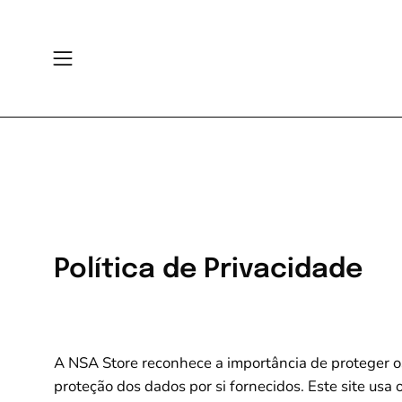
Skip
to
content
Open
navigation
menu
Política de Privacidade
A NSA Store reconhece a importância de proteger 
proteção dos dados por si fornecidos. Este site usa 