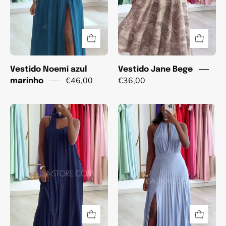
Vestido Noemi azul
Vestido Jane Bege
€46,00
€36,00
marinho
Vestido
Vestido
Gina
Bella
Azul
Azul
marinho
Bebé