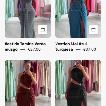
Vestido Tamiris Verde
Vestido Mel Azul
€37,00
€37,00
musgo
turquesa
Vestido
Vestido
Mel
Mel
Bordo
Preto