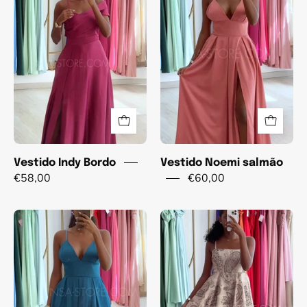
Bordo
salmão
Vestido Indy Bordo
Vestido Noemi salmão
€58,00
€60,00
Vestido
Vestido
Noemi
Jane
azul
Bege
marinho