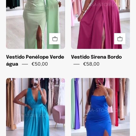
Vestido Penélope Verde
Vestido Sirena Bordo
€50,00
€58,00
água
Vestido
Vestido
Josy
ily
Azul
Azulão
Turquesa