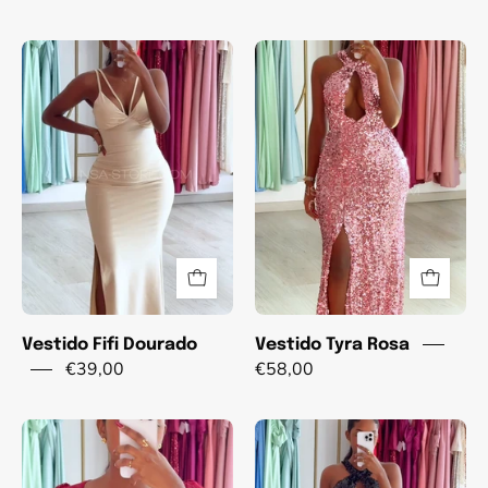
Vestido
Vestido
Fifi
Tyra
Dourado
Rosa
Vestido Fifi Dourado
Vestido Tyra Rosa
€39,00
€58,00
Vestido
Vestido
de
Tyra
malha
Preto