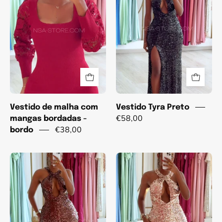
com
mangas
bordadas
-
bordo
Vestido de malha com
Vestido Tyra Preto
€58,00
mangas bordadas -
€38,00
bordo
Vestido
Vestido
Tyra
Tyra
castanho
Dourado