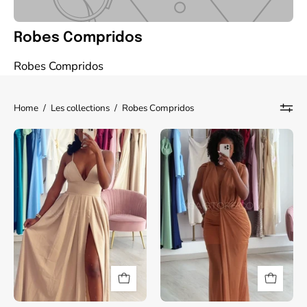
Robes Compridos
Robes Compridos
Home
/
Les collections
/
Robes Compridos
Vestido
Vestido
Noemi
Arvil
Bege
bege