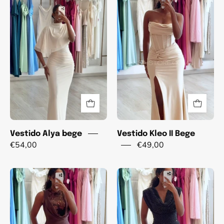
Alya
Kleo
bege
II
Bege
Vestido Alya bege
Vestido Kleo II Bege
€54,00
€49,00
Vestido
Vestido
Paty
Alma
Castanho
Preto