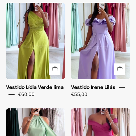
Vestido
Vestido
Lídia
Irene
Verde
Lilás
lima
Vestido Lídia Verde lima
Vestido Irene Lilás
€60,00
€55,00
Vestido
Vestido
Penélope
Sirena
Verde
Bordo
água