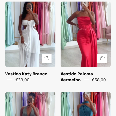
Vestido
Vestido
Katy
Paloma
Branco
Vermelho
Vestido Katy Branco
Vestido Paloma
€39,00
€58,00
Vermelho
Vestido
Vestido
Tamiris
Mel
Verde
Azul
musgo
turquesa