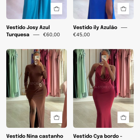
Vestido Josy Azul
Vestido ily Azulão
€60,00
€45,00
Turquesa
Vestido
Vestido
Nina
Cya
castanho
bordo
-
Natal
Vestido Nina castanho
Vestido Cya bordo -